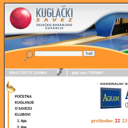
BIRAJ ŠTO TE ZANIMA
gdje sam:
TURNIRI
POČETNA
KUGLANJE
O SAVEZU
KLUBOVI
prethodno
22
23
1. liga
2. liga