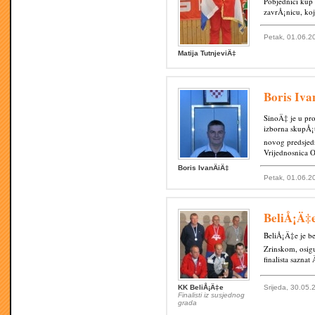
Pobjednici kup 
zavrÅ¡nicu, koj
Petak, 01.06.2
Matija TutnjeviÄ‡
Boris Iva
SinoÄ‡ je u pr
izborna skupÅ¡
novog predsjed
Vrijednosnica 
Boris IvanÄiÄ‡
Petak, 01.06.2
BeliÅ¡Ä‡e
BeliÅ¡Ä‡e je bez
Zrinskom, osigu
finalista saznat
KK BeliÅ¡Ä‡e
Srijeda, 30.05.
Finalisti iz susjednog
grada