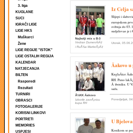
3. liga
Iz Celja 
KUGLANE
Slijepi i slabo
SUCI
europskom prve
IGRAČI LIGE
svibnja do 03. 
LIGE HKS
sudjelovao je i
Muškarci
Najbolji mix u B-3
Vedran DumenÄiÄ‡
Utorak, 05.06.
Žene
i RuÅ¾a MarkeÅ¡iÄ‡
LIGE REGIJE "ISTOK"
LIGE OSTALIH REGIJA
KALENDAR
Äakovo u
NATJECANJA
KuglaÄice Äa
BILTEN
RH. Puno lakÅ¡
Rasporedi
Å ibeniku. U V
Rezultati
sada.
TURNIRI
Å½KK Äakovo
Ponedjeljak, 0
Izborile zavrÅ¡nicu
OBRASCI
kupa RH
FOTOGALERIJE
KORISNI LINKOVI
PORTRETI
U Bjelova
MEMORIES
Konikom se pro
USPJESI