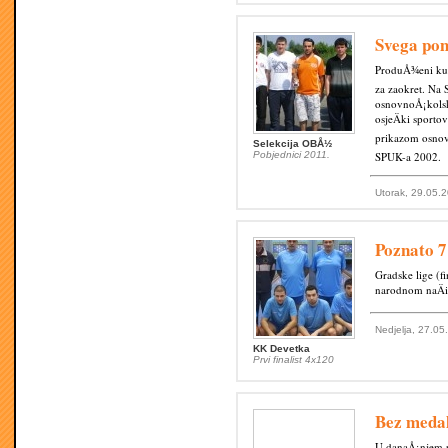
Svega po
ProduÅ¾eni kugl
za zaokret. Na 
osnovnoÅ¡kolsko
osjeÄki sporto
prikazom osnovn
Selekcija OBÅ½
Pobjednici 2011.
SPUK-a 2002.
Utorak, 29.05.
Poznato 7 
Gradske lige (fi
narodnom naÄin
Nedjelja, 27.05
KK Devetka
Prvi finalist 4x120
Bez medal
U danaÅ¡njem p