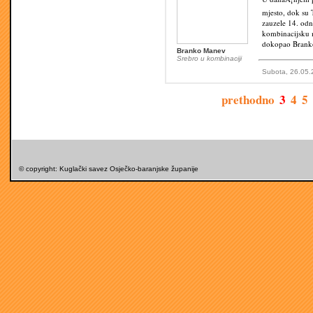
mjesto, dok su
zauzele 14. odno
kombinacijsku 
dokopao Branko
Branko Manev
Srebro u kombinaciji
Subota, 26.05.
prethodno
3
4
5
© copyright: Kuglački savez Osječko-baranjske županije