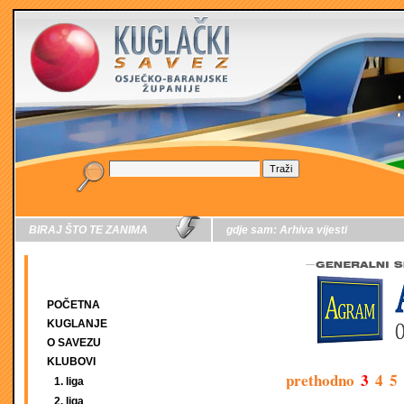
BIRAJ ŠTO TE ZANIMA
gdje sam:
Arhiva vijesti
POČETNA
KUGLANJE
O SAVEZU
KLUBOVI
prethodno
3
4
5
1. liga
2. liga