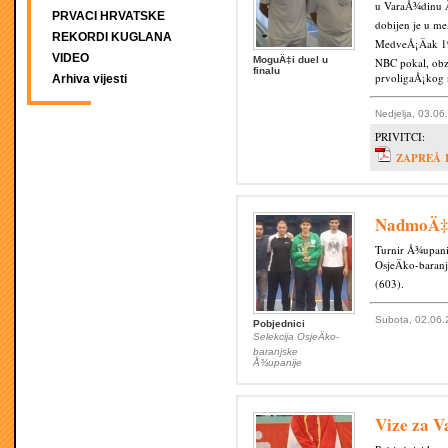
u VaraÅ¾dinu Ä
PRVACI HRVATSKE
dobijen je u me
REKORDI KUGLANA
MedveÅ¡Äak 195
VIDEO
MoguÄ‡i duel u
NBC pokal, obzi
finalu
prvoligaÅ¡kog n
Arhiva vijesti
Nedjelja, 03.06
PRIVITCI:
ZAPREÅ I
NadmoÄ‡
Turnir Å¾upanij
OsjeÄko-baranj
(603).
Subota, 02.06.
Pobjednici
Selekcija OsjeÄko-
baranjske
Å¾upanije
Vize za 