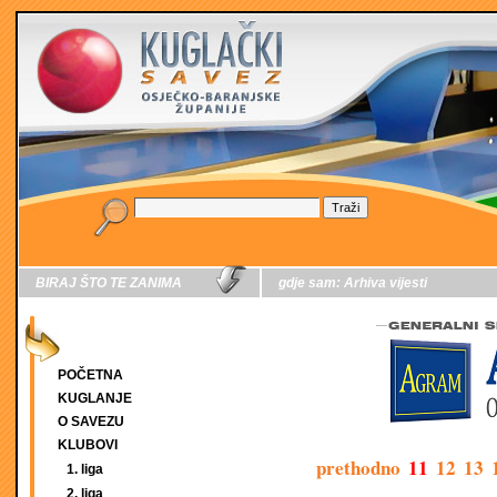
BIRAJ ŠTO TE ZANIMA
gdje sam:
Arhiva vijesti
POČETNA
KUGLANJE
O SAVEZU
KLUBOVI
prethodno
11
12
13
1. liga
2. liga