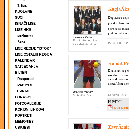
3. liga
KuglaÄka
KUGLANE
KuglaÄice celj
SUCI
prvaka. Konikom
IGRAČI LIGE
bore se za ulaz
LIGE HKS
pada odluka o 
Muškarci
Lanteks Celje
Braniteljice naslova
Žene
Petak, 30.03.2
love Äetvrtu titulu
LIGE REGIJE "ISTOK"
LIGE OSTALIH REGIJA
KALENDAR
Kandit Pr
NATJECANJA
Konikom se proÅ
BILTEN
zavidnu formu 
Rasporedi
zaostalu utakmi
domaÄ‡ini dobil
Rezultati
TURNIRI
Branko Manev
Četvrtak, 29.03
Najbolji veÄeras
OBRASCI
PRIVITCI:
FOTOGALERIJE
Kup Kand
KORISNI LINKOVI
PORTRETI
MEMORIES
ZavrÅ¡nic
USPJESI