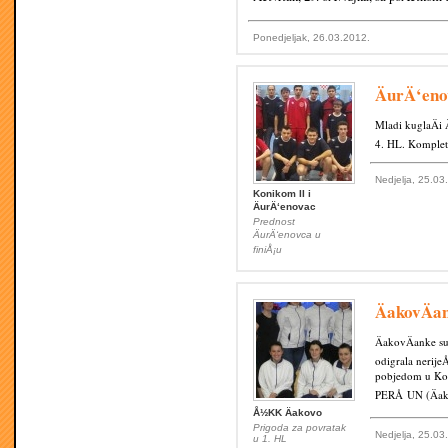
Ponedjeljak, 26.03.2012.
ÄurÄ‘eno
Mladi kuglaÄi 
4. HL. Kompleti
Nedjelja, 25.03
Konikom II i
ÄurÄ‘enovac
Prednost
ÄurÄ‘enovca u
finiÅ¡u
ÄakovÄa
ÄakovÄanke su
odigrala nerij
pobjedom u Kopr
PERÅ UN (Äak
Å½KK Äakovo
Prigoda za povratak
Nedjelja, 25.03
u 1. HL