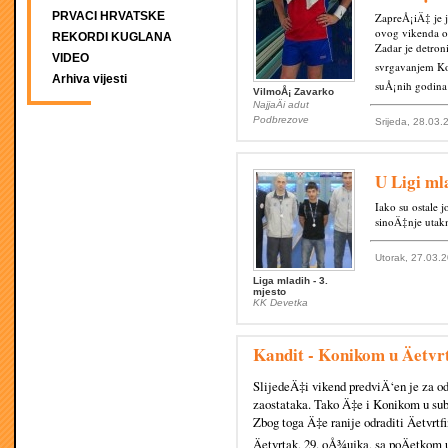
PRVACI HRVATSKE
ZapreÅ¡iÄ‡ je j
ovog vikenda od
REKORDI KUGLANA
Zadar je detroni
VIDEO
svrgavanjem Ko
Arhiva vijesti
suÅ¡nih godina 
VilmoÅ¡ Zavarko
NajjaÄi adut
Podbrezove
Srijeda, 28.03.
U Ligi ml
Iako su ostale 
sinoÄ‡nje utakm
Utorak, 27.03.
Liga mladih - 3.
mjesto
KK Devetka
Kandit - Konikom u Äetvr
SlijedeÄ‡i vikend predviÄ‘en je za od
zaostataka. Tako Ä‡e i Konikom u subo
Zbog toga Ä‡e ranije odraditi Äetvrt
Äetvrtak, 29. oÅ¾ujka, sa poÄetkom 