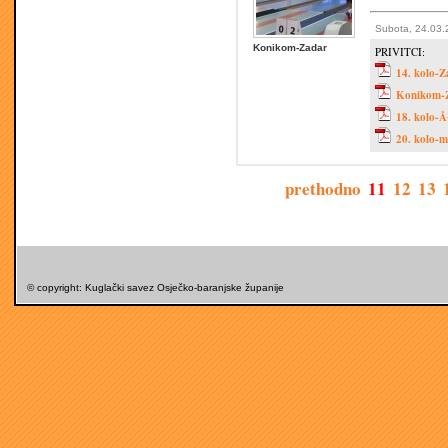
Subota, 24.03.
Konikom-Zadar
PRIVITCI:
14. kolo-Z
Konikom-
18. kolo-Å
20. kolo-m
prethodno
11
12
13
© copyright: Kuglački savez Osječko-baranjske županije