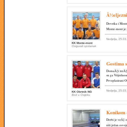
Å½eljezni
Devetka i Monte
Monte-mont je 
Nedjelja, 25.03
KK Monte-mont
Osigurali opstanak
Gostima 
DomaÄ‡i treÄ‡el
su ga Vrijednos
Prvoplasirani 
Nedjelja, 25.03
KK Obrtnik NG
Bod u Osijeku
Konikom 
Derbi je veÄ‡ 
niti jedan osvo