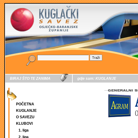
BIRAJ ŠTO TE ZANIMA
gdje sam:
KUGLANJE
POČETNA
KUGLANJE
O SAVEZU
KLUBOVI
1. liga
2. liga