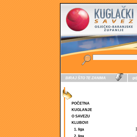
BIRAJ ŠTO TE ZANIMA
gd
POČETNA
KUGLANJE
O SAVEZU
KLUBOVI
1. liga
2. liga