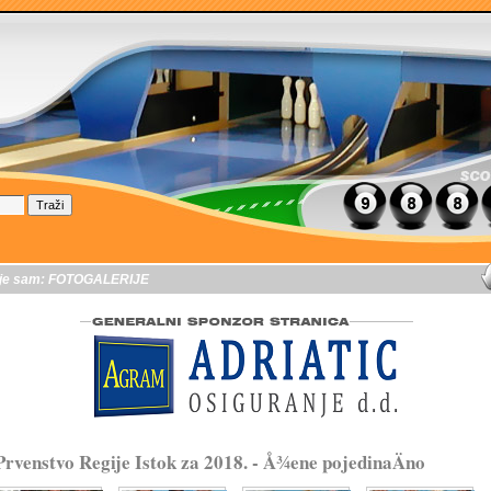
je sam:
FOTOGALERIJE
Prvenstvo Regije Istok za 2018. - Å¾ene pojedinaÄno