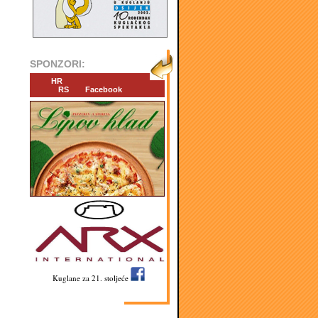
SPONZORI:
HR
RS
Facebook
Kuglane za 21. stoljeće