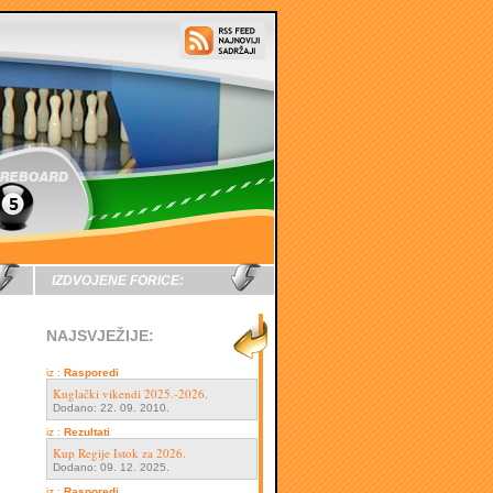
IZDVOJENE FORICE:
NAJSVJEŽIJE:
iz :
Rasporedi
Kuglački vikendi 2025.-2026.
Dodano: 22. 09. 2010.
iz :
Rezultati
Kup Regije Istok za 2026.
Dodano: 09. 12. 2025.
iz :
Rasporedi