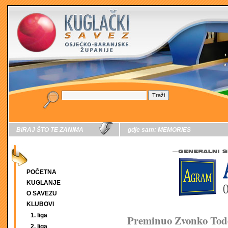
BIRAJ ŠTO TE ZANIMA
gdje sam:
MEMORIES
POČETNA
KUGLANJE
O SAVEZU
KLUBOVI
1. liga
Preminuo Zvonko Tod
2. liga