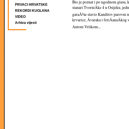
Bio je poznat i po ugodnom glasu, ka
PRVACI HRVATSKE
stanari TvorniÄke 4 u Osijeku, jedn
REKORDI KUGLANA
garaÅ¾e slavio Kanditov parovni na
VIDEO
krvarice, Ävaraka i feriÄanaÄkog v
Arhiva vijesti
Antom Vrlikom...