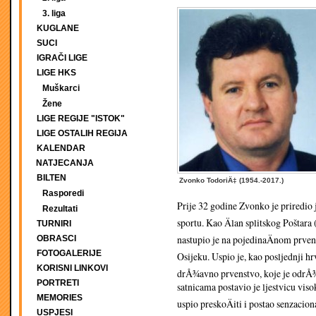
3. liga
KUGLANE
SUCI
IGRAČI LIGE
LIGE HKS
Muškarci
Žene
LIGE REGIJE "ISTOK"
LIGE OSTALIH REGIJA
KALENDAR
NATJECANJA
BILTEN
Zvonko TodoriÄ‡ (1954.-2017.)
Rasporedi
Prije 32 godine Zvonko je priredi
Rezultati
sportu. Kao Älan splitskog Poštara
TURNIRI
nastupio je na pojedinaÄnom prven
OBRASCI
FOTOGALERIJE
Osijeku. Uspio je, kao posljednji hr
KORISNI LINKOVI
drÅ¾avno prvenstvo, koje je odrÅ¾
PORTRETI
satnicama postavio je ljestvicu visok
MEMORIES
uspio preskoÄiti i postao senzacion
USPJESI