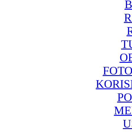
B
R
R
T
O
FOTO
KORIS
PO
ME
U