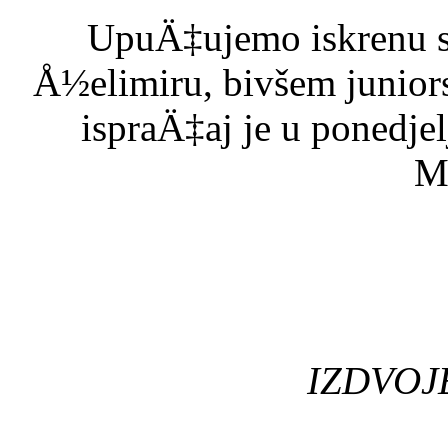
UpuÄ‡ujemo iskrenu su
Å½elimiru, bivšem juniors
ispraÄ‡aj je u ponedjel
M
IZDVOJ