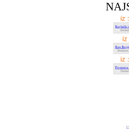
NAJ
iz 
Kuglački 
Dodano
iz
Kup Regij
Dodano: 
iz 
Prvenstva 
Dodan