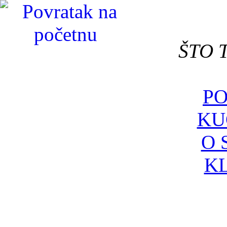
ŠTO 
P
KU
O 
K