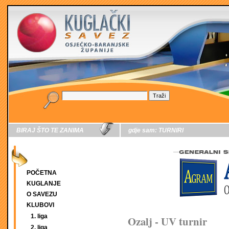
BIRAJ ŠTO TE ZANIMA
gdje sam:
TURNIRI
POČETNA
KUGLANJE
O SAVEZU
KLUBOVI
1. liga
Ozalj - UV turnir
2. liga