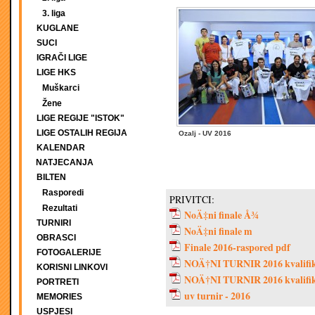
3. liga
KUGLANE
SUCI
IGRAČI LIGE
LIGE HKS
Muškarci
Žene
LIGE REGIJE "ISTOK"
LIGE OSTALIH REGIJA
Ozalj - UV 2016
KALENDAR
NATJECANJA
BILTEN
Rasporedi
PRIVITCI:
Rezultati
NoÄ‡ni finale Å¾
TURNIRI
NoÄ‡ni finale m
OBRASCI
Finale 2016-raspored pdf
FOTOGALERIJE
NOÄ†NI TURNIR 2016 kvalifik
KORISNI LINKOVI
NOÄ†NI TURNIR 2016 kvalifik
PORTRETI
uv turnir - 2016
MEMORIES
USPJESI