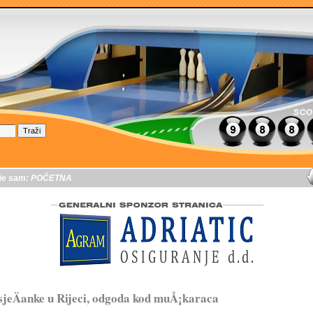
je sam:
POČETNA
jeÄanke u Rijeci, odgoda kod muÅ¡karaca