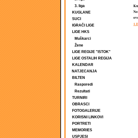
Kug
3. liga
No
KUGLANE
ov
SUCI
1.
IGRAČI LIGE
LIGE HKS
Muškarci
Žene
LIGE REGIJE "ISTOK"
LIGE OSTALIH REGIJA
KALENDAR
NATJECANJA
BILTEN
Rasporedi
Rezultati
TURNIRI
OBRASCI
FOTOGALERIJE
KORISNI LINKOVI
PORTRETI
MEMORIES
USPJESI