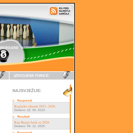
IZDVOJENE FORICE:
NAJSVJEŽIJE:
iz :
Rasporedi
Kuglački vikendi 2025.-2026.
Dodano: 22. 09. 2010.
iz :
Rezultati
Kup Regije Istok za 2026.
Dodano: 09. 12. 2025.
iz :
Rasporedi