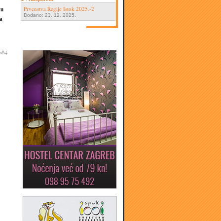
Prvenstva Regije Istok 2025.-2
 u
Dodano: 23. 12. 2025.
a
viÄ‡