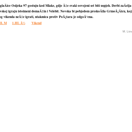
laÄice Osijeka 97 gostuju kod Mlake, gdje Ä‡e svaki osvojeni set biti uspjeh. Derbi zaÄelja
vskoj igraju istoimeni domaÄ‡in i Velebit. Novska bi pobjedom preskoÄila GrmoÅ¡Äicu, koj
og vikenda neÄ‡e igrati, utakmica protiv PoÅ¡tara je odgoÄ‘ena.
HL M
1.HL Å½
Vikend
M. Lio