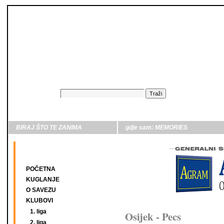
BIRAJ ŠTO TE ZANIMA
gdje sam:
MEMORIES
POČETNA
KUGLANJE
O SAVEZU
KLUBOVI
1. liga
Osijek - Pecs
2. liga