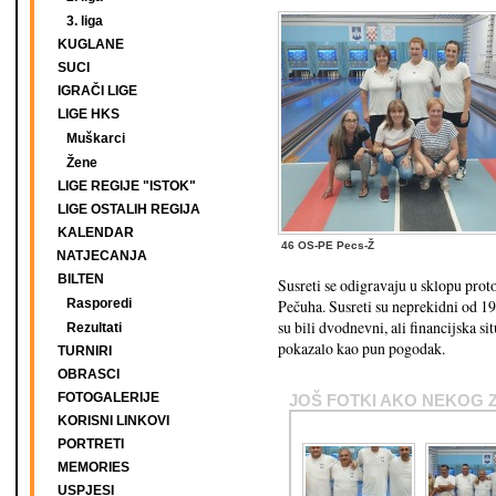
3. liga
KUGLANE
SUCI
IGRAČI LIGE
LIGE HKS
Muškarci
Žene
LIGE REGIJE "ISTOK"
LIGE OSTALIH REGIJA
KALENDAR
46 OS-PE Pecs-Ž
NATJECANJA
BILTEN
Susreti se odigravaju u sklopu prot
Rasporedi
Pečuha. Susreti su neprekidni od 19
su bili dvodnevni, ali financijska si
Rezultati
pokazalo kao pun pogodak.
TURNIRI
OBRASCI
FOTOGALERIJE
JOŠ FOTKI AKO NEKOG 
KORISNI LINKOVI
PORTRETI
MEMORIES
USPJESI