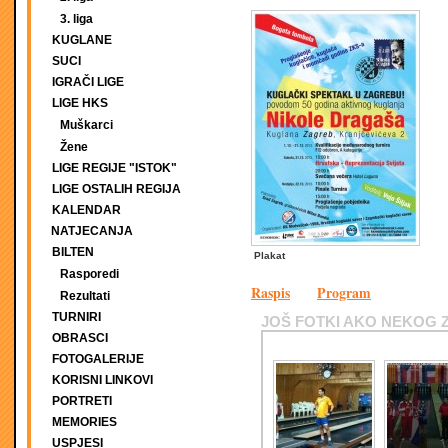
3. liga
KUGLANE
SUCI
IGRAČI LIGE
LIGE HKS
Muškarci
Žene
LIGE REGIJE "ISTOK"
LIGE OSTALIH REGIJA
KALENDAR
NATJECANJA
BILTEN
Plakat
Rasporedi
Raspis
Program
Rezultati
TURNIRI
JOŠ FOTKI AKO NEKOG 
OBRASCI
FOTOGALERIJE
KORISNI LINKOVI
PORTRETI
MEMORIES
USPJESI