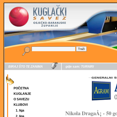
BIRAJ ŠTO TE ZANIMA
gdje sam:
TURNIRI
POČETNA
KUGLANJE
O SAVEZU
KLUBOVI
1. liga
Nikola DragaÅ¡ - 50 g
2. liga