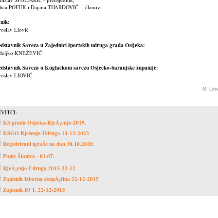
efica POFUK i Dajana TIJARDOVIĆ - članovi
nik:
oslav Liović
edstavnik Saveza u Zajednici športskih udruga grada Osijeka:
đeljko KNEŽEVIĆ
edstavnik Saveza u Kuglačkom savezu Osječko-baranjske županije:
roslav LIOVIĆ
M. Lio
IVITCI:
KS grada Osijeka-RjeÅ¡enje-2019.
KSGO Rješenje-Udruga 14-12-2023
Registrirani igraÄi na dan 30.10.2020.
Popis Älanica - 01.07.
RjeÅ¡enje-Udruga 2015-22-12
Zapisnik Izborna skupÅ¡tina 22-12-2015
Zapisnik IO 1. 22-12-2015