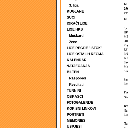
KU
3. liga
25
KUGLANE
777
SUCI
KU
IGRAČI LIGE
Sje
LIGE HKS
IB
Muškarci
MB
OI
Žene
Re
LIGE REGIJE "ISTOK"
RŠ
RN
LIGE OSTALIH REGIJA
Te
KALENDAR
Fa
NATJECANJA
Mo
e-m
BILTEN
Rasporedi
Sav
Pos
Rezultati
TURNIRI
Pr
OBRASCI
Ne
FOTOGALERIJE
Izv
KORISNI LINKOVI
Ne
PORTRETI
ŽU
MEMORIES
Na
USPJESI
To