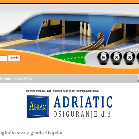
je sam:
O SAVEZU
glački savez grada Osijeka