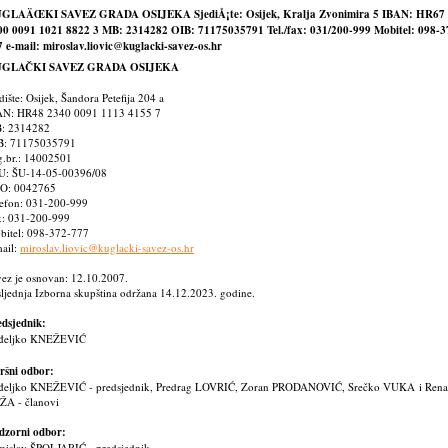
GLAÄŒKI SAVEZ GRADA OSIJEKA SjediÅ¡te: Osijek, Kralja Zvonimira 5 IBAN: HR67
00 0091 1021 8822 3 MB: 2314282 OIB: 71175035791 Tel./fax: 031/200-999 Mobitel: 098-3
 e-mail: miroslav.liovic@kuglacki-savez-os.hr
GLAČKI SAVEZ GRADA OSIJEKA
dište: Osijek, Šandora Petefija 204 a
AN: HR48 2340 0091 1113 4155 7
: 2314282
B: 71175035791
g.br.: 14002501
U: ŠU-14-05-00396/08
O: 0042765
lefon: 031-200-999
x: 031-200-999
bitel: 098-372-777
ail:
miroslav.liovic@kuglacki-savez-os.hr
ez je osnovan: 12.10.2007.
ljednja Izborna skupština održana 14.12.2023. godine.
edsjednik:
đeljko KNEŽEVIĆ
ršni odbor:
đeljko KNEŽEVIĆ - predsjednik, Predrag LOVRIĆ, Zoran PRODANOVIĆ, Srečko VUKA i Rena
ŽA - članovi
dzorni odbor:
mislav ŠPOLJARIĆ - predsjednik,