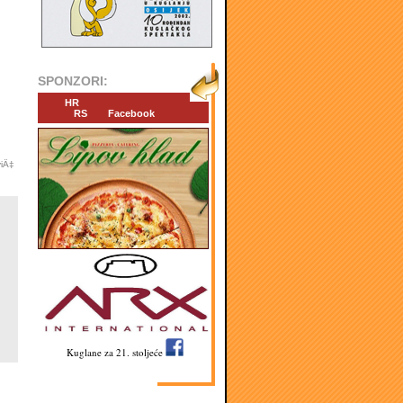
SPONZORI:
HR
RS
Facebook
viÄ‡
Kuglane za 21. stoljeće