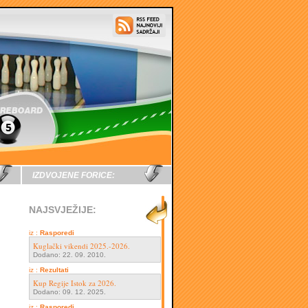
IZDVOJENE FORICE:
NAJSVJEŽIJE:
iz :
Rasporedi
Kuglački vikendi 2025.-2026.
Dodano: 22. 09. 2010.
iz :
Rezultati
Kup Regije Istok za 2026.
Dodano: 09. 12. 2025.
iz :
Rasporedi