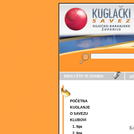
BIRAJ ŠTO TE ZANIMA
gd
POČETNA
KUGLANJE
O SAVEZU
KLUBOVI
Ku
1. liga
2. liga