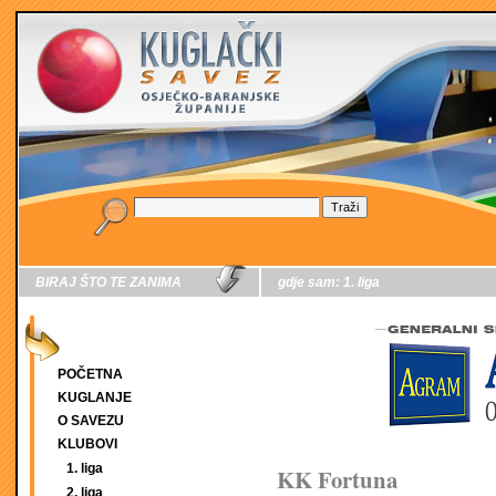
BIRAJ ŠTO TE ZANIMA
gdje sam:
1. liga
POČETNA
KUGLANJE
O SAVEZU
KLUBOVI
1. liga
KK Fortuna
2. liga