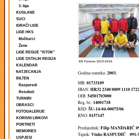
3. liga
KUGLANE
SUCI
IGRAČI LIGE
LIGE HKS
Muškarci
Žene
LIGE REGIJE "ISTOK"
LIGE OSTALIH REGIJA
KK Fortuna 2015-2016
KALENDAR
NATJECANJA
2003.
Godina osnutka:
BILTEN
01733109
MB:
Rasporedi
HR32 2340 0009 1110 1722
IBAN:
Rezultati
54501703000
OIB:
TURNIRI
14001718
Reg. br.:
OBRASCI
ŠU-14-04-00075/06
RŠD:
FOTOGALERIJE
0157147
RNO:
KORISNI LINKOVI
PORTRETI
Filip MANDARIĆ
0
Predsjednik:
MEMORIES
Vinko RASPUDIĆ
091-
Tajnik:
USPJESI