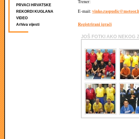
Trener:
PRVACI HRVATSKE
vinko.raspudic@meteor.
E-mail:
REKORDI KUGLANA
VIDEO
Registrirani igrači
Arhiva vijesti
JOŠ FOTKI AKO NEKOG 